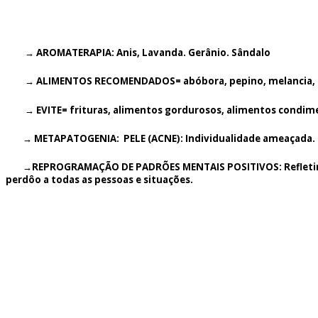
→ AROMATERAPIA: Anis, Lavanda. Gerânio. Sândalo
→ ALIMENTOS RECOMENDADOS= abóbora, pepino, melancia, melão,
→ EVITE= frituras, alimentos gordurosos, alimentos condimenta
→ METAPATOGENIA: PELE (ACNE): Individualidade ameaçada. Não 
→REPROGRAMAÇÃO DE PADRÕES MENTAIS POSITIVOS: Refletir e refi
perdôo a todas as pessoas e situações.