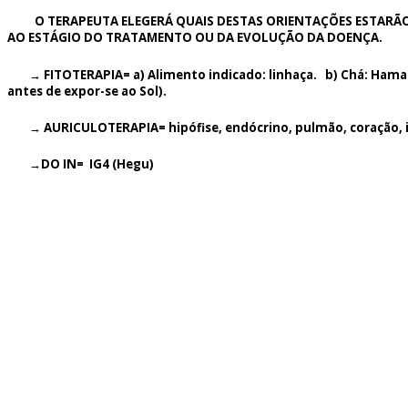
O TERAPEUTA ELEGERÁ QUAIS DESTAS ORIENTAÇÕES ESTARÃO MA
AO ESTÁGIO DO TRATAMENTO OU DA EVOLUÇÃO DA DOENÇA.
→ FITOTERAPIA= a) Alimento indicado: linhaça. b) Chá: Hamamél
antes de expor-se ao Sol).
→ AURICULOTERAPIA= hipófise, endócrino, pulmão, coração, int
→DO IN= IG4 (Hegu)