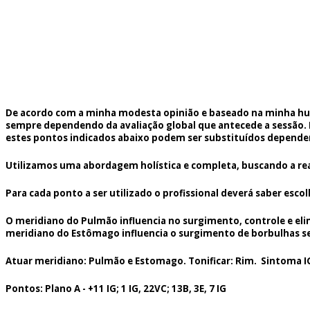
De acordo com a minha modesta opinião e baseado na minha humi
sempre dependendo da avaliação global que antecede a sessão. D
estes pontos indicados abaixo podem ser substituídos depende
Utilizamos uma abordagem holística e completa, buscando a re
Para cada ponto a ser utilizado o profissional deverá saber esc
O meridiano do Pulmão influencia no surgimento, controle e el
meridiano do Estômago influencia o surgimento de borbulhas se 
Atuar meridiano: Pulmão e Estomago. Tonificar: Rim. Sintoma IG.
Pontos: Plano A - +11 IG; 1 IG, 22VC; 13B, 3E, 7 IG