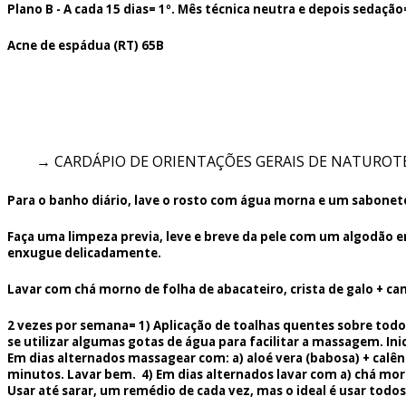
Plano B - A cada 15 dias= 1º. Mês técnica neutra e depois sedação= 
Acne de espádua (RT) 65B
→ CARDÁPIO DE ORIENTAÇÕES GERAIS DE NATUROT
Para o banho diário, lave o rosto com água morna e um sabonet
Faça uma limpeza previa, leve e breve da pele com um algodão e
enxugue delicadamente.
Lavar com chá morno de folha de abacateiro, crista de galo + ca
2 vezes por semana= 1) Aplicação de toalhas quentes sobre todo o
se utilizar algumas gotas de água para facilitar a massagem. In
Em dias alternados massagear com: a) aloé vera (babosa) + calênd
minutos. Lavar bem. 4) Em dias alternados lavar com a) chá morn
Usar até sarar, um remédio de cada vez, mas o ideal é usar todo