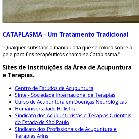
CATAPLASMA - Um Tratamento Tradicional
"Qualquer substância manipulada que se coloca sobre a
pele para fins terapêuticos chama-se Cataplasma."
Sites de Instituições da Área de Acupuntura
e Terapias.
Centro de Estudos de Acupuntura
Sinte - Sociedade Internacional de Terapias
Curso de Acupuntura em Doenças Neurológicas
Humaniversidade Holística
Sindicato dos Acupunturistas e Terapias Orientais
do Estado de São Paulo
Sindicato dos Profissionais de Acupuntura e
Terapias Afins