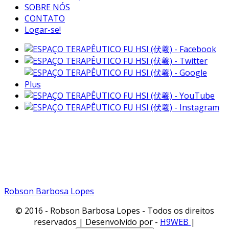
SOBRE NÓS
CONTATO
Logar-se!
Fone:(11) 99791-1935
Vivo
Fone: (11) 98461-1935
Tim
Email: robsonbarbosalopes@gmail.com
Robson Barbosa Lopes
© 2016 - Robson Barbosa Lopes - Todos os direitos
reservados | Desenvolvido por -
H9WEB
|