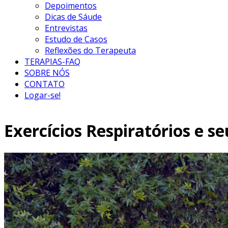
Depoimentos
Dicas de Sáude
Entrevistas
Estudo de Casos
Reflexões do Terapeuta
TERAPIAS-FAQ
SOBRE NÓS
CONTATO
Logar-se!
Exercícios Respiratórios e s