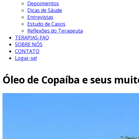
Depoimentos
Dicas de Sáude
Entrevistas
Estudo de Casos
Reflexões do Terapeuta
TERAPIAS-FAQ
SOBRE NÓS
CONTATO
Logar-se!
Óleo de Copaíba e seus muit