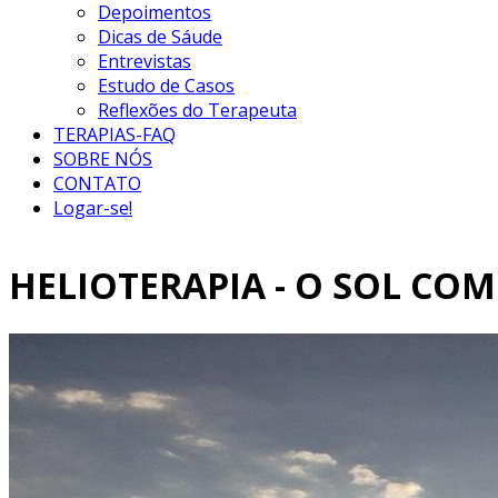
Depoimentos
Dicas de Sáude
Entrevistas
Estudo de Casos
Reflexões do Terapeuta
TERAPIAS-FAQ
SOBRE NÓS
CONTATO
Logar-se!
HELIOTERAPIA - O SOL CO