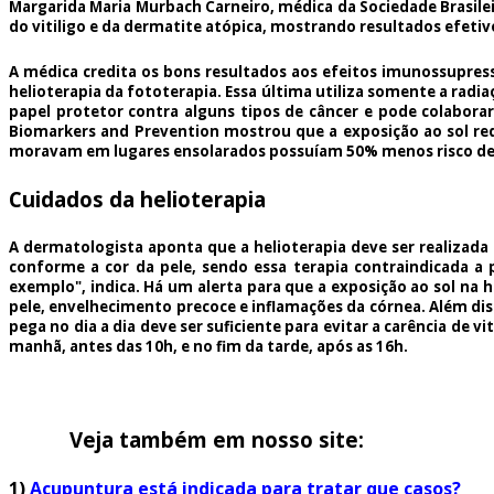
Margarida Maria Murbach Carneiro, médica da Sociedade Brasileir
do vitiligo e da dermatite atópica, mostrando resultados efetiv
A médica credita os bons resultados aos efeitos imunossupress
helioterapia da fototerapia. Essa última utiliza somente a radia
papel protetor contra alguns tipos de câncer e pode colabora
Biomarkers and Prevention mostrou que a exposição ao sol re
moravam em lugares ensolarados possuíam 50% menos risco de 
Cuidados da helioterapia
A dermatologista aponta que a helioterapia deve ser realizada
conforme a cor da pele, sendo essa terapia contraindicada a
exemplo", indica. Há um alerta para que a exposição ao sol na
pele, envelhecimento precoce e inflamações da córnea. Além dis
pega no dia a dia deve ser suficiente para evitar a carência de 
manhã, antes das 10h, e no fim da tarde, após as 16h.
Veja também em nosso site:
1)
Acupuntura está indicada para tratar que casos?