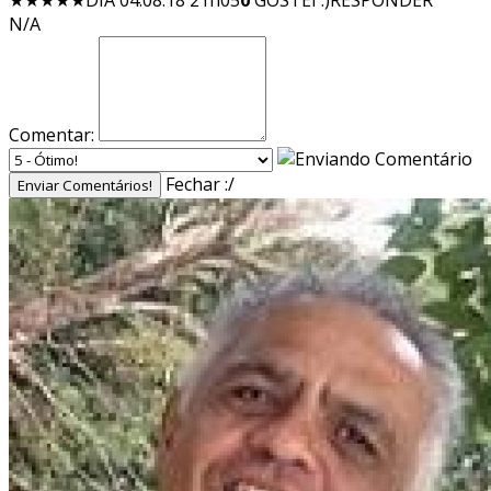
★★★★★
DIA 04.08.18 21h05
0
GOSTEI :)
RESPONDER
N/A
Comentar:
Fechar :/
Enviar Comentários!