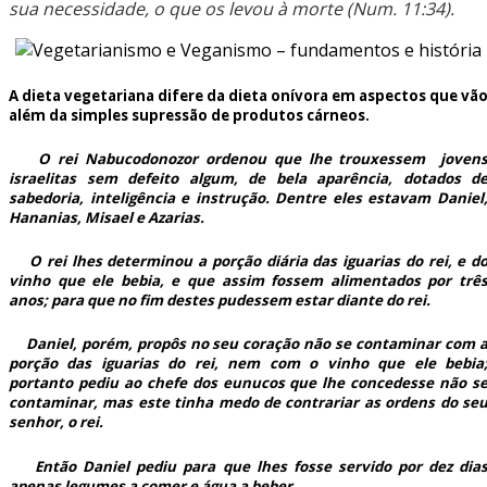
sua necessidade, o que os levou à morte (Num. 11:34).
A dieta vegetariana difere da dieta onívora em aspectos que vã
além da simples supressão de produtos cárneos.
O rei Nabucodonozor ordenou que lhe trouxessem joven
israelitas sem defeito algum, de bela aparência, dotados d
sabedoria, inteligência e instrução. Dentre eles estavam Daniel
Hananias, Misael e Azarias.
O rei lhes determinou a porção diária das iguarias do rei, e d
vinho que ele bebia, e que assim fossem alimentados por trê
anos; para que no fim destes pudessem estar diante do rei.
Daniel, porém, propôs no seu coração não se contaminar com 
porção das iguarias do rei, nem com o vinho que ele bebia
portanto pediu ao chefe dos eunucos que lhe concedesse não s
contaminar, mas este tinha medo de contrariar as ordens do se
senhor, o rei.
Então Daniel pediu para que lhes fosse servido por dez dia
apenas legumes a comer e água a beber.