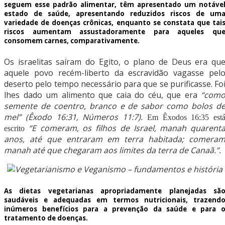
seguem esse padrão alimentar, têm apresentado um notáve
estado de saúde, apresentando reduzidos riscos de um
variedade de doenças crônicas, enquanto se constata que tai
riscos aumentam assustadoramente para aqueles qu
consomem carnes, comparativamente.
Os israelitas saíram do Egito, o plano de Deus era qu
aquele povo recém-liberto da escravidão vagasse pel
deserto pelo tempo necessário para que se purificasse. Fo
lhes dado um alimento que caia do céu, que era
“com
semente de coentro, branco e de sabor como bolos d
mel” (Êxodo 16:31, Números 11:7).
Em
Êxodos 16:35 est
“E comeram, os filhos de Israel, manah quarent
escrito
anos, até que entraram em terra habitada; comera
manah até que chegaram aos limites da terra de Canaã.”.
As dietas vegetarianas apropriadamente planejadas sã
saudáveis e adequadas em termos nutricionais, trazend
inúmeros benefícios para a prevenção da saúde e para 
tratamento de doenças.