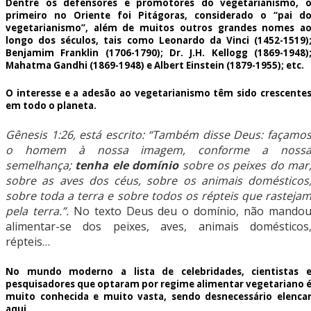
Dentre os defensores e promotores do vegetarianismo, 
primeiro no Oriente foi Pitágoras, considerado o “pai d
vegetarianismo”, além de muitos outros grandes nomes a
longo dos séculos, tais como Leonardo da Vinci (1452-1519)
Benjamim Franklin (1706-1790); Dr. J.H. Kellogg (1869-1948)
Mahatma Gandhi (1869-1948) e Albert Einstein (1879-1955); etc.
O interesse e a adesão ao vegetarianismo têm sido crescente
em todo o planeta.
Gênesis 1:26, está escrito: “Também disse Deus: façamo
o homem à nossa imagem, conforme a noss
semelhança;
tenha ele domínio
sobre os peixes do mar
sobre as aves dos céus, sobre os animais domésticos
sobre toda a terra e sobre todos os répteis que rasteja
pela terra.”.
No texto Deus deu o domínio, não mando
alimentar-se dos peixes, aves, animais domésticos
répteis…
No mundo moderno a lista de celebridades, cientistas 
pesquisadores que optaram por regime alimentar vegetariano 
muito conhecida e muito vasta, sendo desnecessário elenca
aqui.