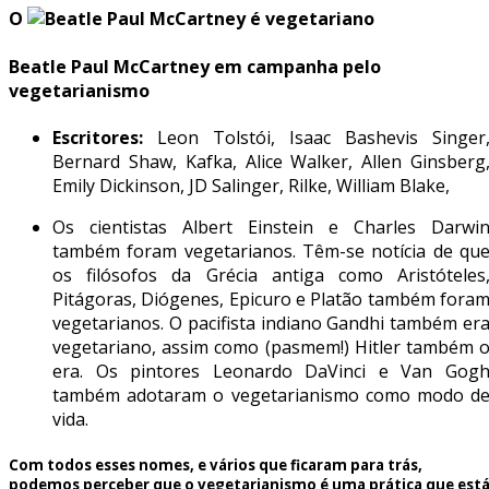
O
Beatle Paul McCartney em campanha pelo
vegetarianismo
Escritores:
Leon Tolstói, Isaac Bashevis Singer
Bernard Shaw, Kafka, Alice Walker, Allen Ginsberg
Emily Dickinson, JD Salinger, Rilke, William Blake,
Os cientistas Albert Einstein e Charles Darwi
também foram vegetarianos. Têm-se notícia de qu
os filósofos da Grécia antiga como Aristóteles
Pitágoras, Diógenes, Epicuro e Platão também fora
vegetarianos. O pacifista indiano Gandhi também er
vegetariano, assim como (pasmem!) Hitler também 
era. Os pintores Leonardo DaVinci e Van Gog
também adotaram o vegetarianismo como modo d
vida.
Com todos esses nomes, e vários que ficaram para trás,
podemos perceber que o
vegetarianismo
é uma prática que est