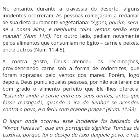
No entanto, durante a travessia do deserto, algun
incidentes ocorreram. As pessoas começaram a reclama
de sua dieta puramente vegetariana:
“Agora, porém, seca
se a nossa alma, e nenhuma coisa vemos senão est
manah” (Num 11:6).
Por outro lado, pediam novament
pelos alimentos que consumiam no Egito – carne e peixes
entre outros (Num. 11:4-5).
A contra gosto, Deus atendeu às reclamações
providenciando carne sob a forma de codornizes, qu
foram sopradas pelo ventos dos mares. Porém, log
depois, Deus puniu aquelas pessoas, por não aceitarem d
bom grado o alimento perfeito que Ele lhes oferecia
“Estando ainda a carne entre os seus dentes, antes qu
fosse mastigada, quando a ira do Senhor se acende
contra o povo, e o feriu com grande praga.” (Num. 11:33).
O lugar onde ocorreu esse incidente foi batizado d
“Kivrot Hataava”, que em português significa Tumbas d
Luxúria, porque foi o desejo de luxo daquele povo, e nã