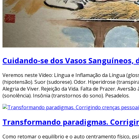
Cuidando-se dos Vasos Sanguíneos, d
Veremos neste Vídeo: Língua e Inflamação da Língua (glossit
(hipotensão). Suor (sudorese). Odor. Hiperidrose (transpir
Alegria de Viver. Rejeição da Vida. Falta de Prazer. Aversão
(sonolência). Insônia (transtornos do sono). Pesadelos.
Transformando paradigmas. Corrigin
Como retomar o equilíbrio e o auto centramento físico, ps