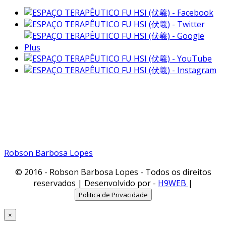
Fone:(11) 99791-1935
Vivo
Fone: (11) 98461-1935
Tim
Email: robsonbarbosalopes@gmail.com
Robson Barbosa Lopes
© 2016 - Robson Barbosa Lopes - Todos os direitos
reservados | Desenvolvido por -
H9WEB
|
Politica de Privacidade
×